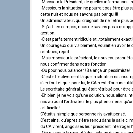
a
-Monsieur le Président, de quelles informations 
l
-Messieurs la situation ne pourrait pas être plus
cette nuit et nous ne savons pas par qui !!!
Un administrateur, qui craignait de ne l’être plus 
-Si j’ai bien compris, nous ne savons pas à qui app
gestion.
-C’est parfaitement ridicule et…totalement exact 
Un courageux qui, visiblement, voulait en avoir 
rétribués, reprit :
-Mais monsieur le président, le nouveau propriéta
nous confirmer dans notre fonction.
-Ou pour nous balancer ! Balança un pessimiste!
-C’est effectivement là que la situation est incom
s’en fout et que, pour lui, le CA n’est d’aucune util
Le secrétaire général, qui était rétribué pour être eff
-Eh bien, je ne vois qu’une solution, nous allons i
mis au point l’ordinateur le plus phénoménal qu’on 
artificielle !
C’était si simple que personne n’y avait pensé.
C’est ainsi, qu’après s’être rendu dans la salle c
du CA virent, angoissés leur président interroger 
-Qui possède la majorité des actions de notre soci