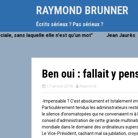
A
RAYMOND BRUNNER
l
l
e
Écrits sérieux ? Pas sérieux ?
r
, sans laquelle elle n'est qu'un mot" Jean Jaurès
a
u
c
o
n
t
Ben oui : fallait y pens
e
n
17 janvier 2018
Raymond
u
p
r
-Impensable ? C’est absolument et totalement im
i
Particulièrement tendus les administrateurs restèr
n
le silence d’onomatopées qui ne convenaient ni à 
c
conseil d’administration de cette grande multinati
i
mondiale dans le domaine des ordinateurs supers p
p
Le Vice-Président, cachant mal sa jubilation, croy