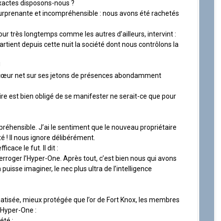
exactes disposons-nous ?
 surprenante et incompréhensible : nous avons été rachetés
pour très longtemps comme les autres d’ailleurs, intervint :
artient depuis cette nuit la société dont nous contrôlons la
!
le cœur net sur ses jetons de présences abondamment
ire est bien obligé de se manifester ne serait-ce que pour
préhensible. J’ai le sentiment que le nouveau propriétaire
ité ! Il nous ignore délibérément.
icace le fut. Il dit :
nterroger l’Hyper-One. Après tout, c’est bien nous qui avons
puisse imaginer, le nec plus ultra de l’intelligence
limatisée, mieux protégée que l’or de Fort Knox, les membres
l’Hyper-One :
été :