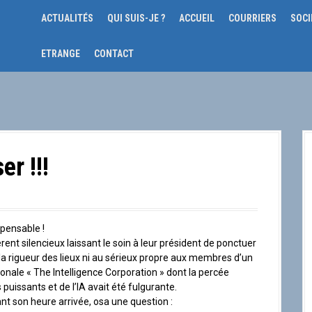
ACTUALITÉS
QUI SUIS-JE ?
ACCUEIL
COURRIERS
SOCI
ETRANGE
CONTACT
er !!!
pensable !
ent silencieux laissant le soin à leur président de ponctuer
la rigueur des lieux ni au sérieux propre aux membres d’un
onale « The Intelligence Corporation » dont la percée
uissants et de l’IA avait été fulgurante.
ant son heure arrivée, osa une question :